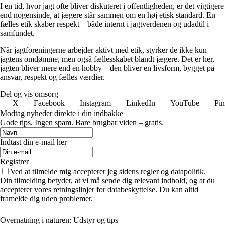
I en tid, hvor jagt ofte bliver diskuteret i offentligheden, er det vigtigere
end nogensinde, at jægere står sammen om en høj etisk standard. En
fælles etik skaber respekt – både internt i jagtverdenen og udadtil i
samfundet.
Når jagtforeningerne arbejder aktivt med etik, styrker de ikke kun
jagtens omdømme, men også fællesskabet blandt jægere. Det er her,
jagten bliver mere end en hobby – den bliver en livsform, bygget på
ansvar, respekt og fælles værdier.
Del og vis omsorg
X
Facebook
Instagram
LinkedIn
YouTube
Pin
Modtag nyheder direkte i din indbakke
Gode tips. Ingen spam. Bare brugbar viden – gratis.
Indtast din e-mail her
Registrer
Ved at tilmelde mig accepterer jeg sidens regler og datapolitik.
Din tilmelding betyder, at vi må sende dig relevant indhold, og at du
accepterer vores retningslinjer for databeskyttelse. Du kan altid
framelde dig uden problemer.
Overnatning i naturen: Udstyr og tips