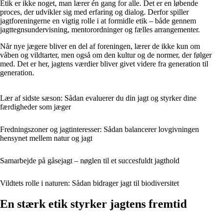
Etik er ikke noget, man lærer én gang for alle. Det er en løbende
proces, der udvikler sig med erfaring og dialog. Derfor spiller
jagtforeningerne en vigtig rolle i at formidle etik – både gennem
jagttegnsundervisning, mentorordninger og fælles arrangementer.
Når nye jægere bliver en del af foreningen, lærer de ikke kun om
våben og vildtarter, men også om den kultur og de normer, der følger
med. Det er her, jagtens værdier bliver givet videre fra generation til
generation.
Lær af sidste sæson: Sådan evaluerer du din jagt og styrker dine
færdigheder som jæger
Fredningszoner og jagtinteresser: Sådan balancerer lovgivningen
hensynet mellem natur og jagt
Samarbejde på gåsejagt – nøglen til et succesfuldt jagthold
Vildtets rolle i naturen: Sådan bidrager jagt til biodiversitet
En stærk etik styrker jagtens fremtid