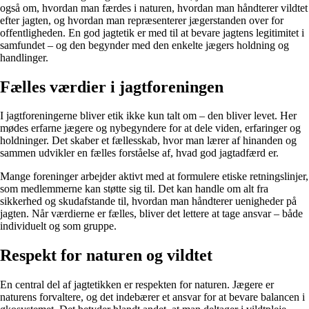
også om, hvordan man færdes i naturen, hvordan man håndterer vildtet
efter jagten, og hvordan man repræsenterer jægerstanden over for
offentligheden. En god jagtetik er med til at bevare jagtens legitimitet i
samfundet – og den begynder med den enkelte jægers holdning og
handlinger.
Fælles værdier i jagtforeningen
I jagtforeningerne bliver etik ikke kun talt om – den bliver levet. Her
mødes erfarne jægere og nybegyndere for at dele viden, erfaringer og
holdninger. Det skaber et fællesskab, hvor man lærer af hinanden og
sammen udvikler en fælles forståelse af, hvad god jagtadfærd er.
Mange foreninger arbejder aktivt med at formulere etiske retningslinjer,
som medlemmerne kan støtte sig til. Det kan handle om alt fra
sikkerhed og skudafstande til, hvordan man håndterer uenigheder på
jagten. Når værdierne er fælles, bliver det lettere at tage ansvar – både
individuelt og som gruppe.
Respekt for naturen og vildtet
En central del af jagtetikken er respekten for naturen. Jægere er
naturens forvaltere, og det indebærer et ansvar for at bevare balancen i