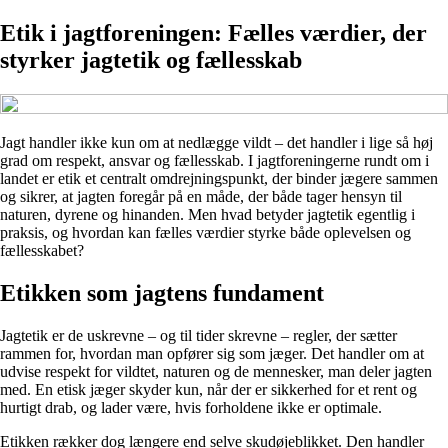
Etik i jagtforeningen: Fælles værdier, der
styrker jagtetik og fællesskab
Jagt handler ikke kun om at nedlægge vildt – det handler i lige så høj
grad om respekt, ansvar og fællesskab. I jagtforeningerne rundt om i
landet er etik et centralt omdrejningspunkt, der binder jægere sammen
og sikrer, at jagten foregår på en måde, der både tager hensyn til
naturen, dyrene og hinanden. Men hvad betyder jagtetik egentlig i
praksis, og hvordan kan fælles værdier styrke både oplevelsen og
fællesskabet?
Etikken som jagtens fundament
Jagtetik er de uskrevne – og til tider skrevne – regler, der sætter
rammen for, hvordan man opfører sig som jæger. Det handler om at
udvise respekt for vildtet, naturen og de mennesker, man deler jagten
med. En etisk jæger skyder kun, når der er sikkerhed for et rent og
hurtigt drab, og lader være, hvis forholdene ikke er optimale.
Etikken rækker dog længere end selve skudøjeblikket. Den handler