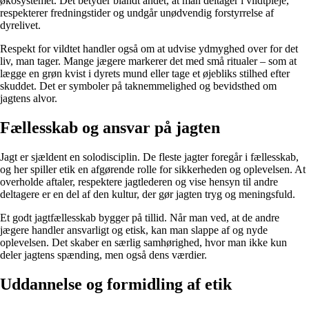
økosystemet. Det betyder blandt andet, at man deltager i vildtpleje,
respekterer fredningstider og undgår unødvendig forstyrrelse af
dyrelivet.
Respekt for vildtet handler også om at udvise ydmyghed over for det
liv, man tager. Mange jægere markerer det med små ritualer – som at
lægge en grøn kvist i dyrets mund eller tage et øjebliks stilhed efter
skuddet. Det er symboler på taknemmelighed og bevidsthed om
jagtens alvor.
Fællesskab og ansvar på jagten
Jagt er sjældent en solodisciplin. De fleste jagter foregår i fællesskab,
og her spiller etik en afgørende rolle for sikkerheden og oplevelsen. At
overholde aftaler, respektere jagtlederen og vise hensyn til andre
deltagere er en del af den kultur, der gør jagten tryg og meningsfuld.
Et godt jagtfællesskab bygger på tillid. Når man ved, at de andre
jægere handler ansvarligt og etisk, kan man slappe af og nyde
oplevelsen. Det skaber en særlig samhørighed, hvor man ikke kun
deler jagtens spænding, men også dens værdier.
Uddannelse og formidling af etik